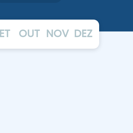
ET
OUT
NOV
DEZ