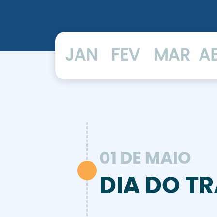
JAN
FEV
MAR
A
01 DE MAIO
DIA DO T