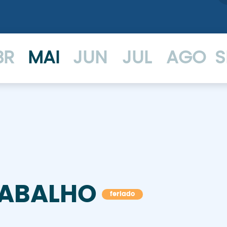
BR
MAI
JUN
JUL
AGO
S
RABALHO
feriado