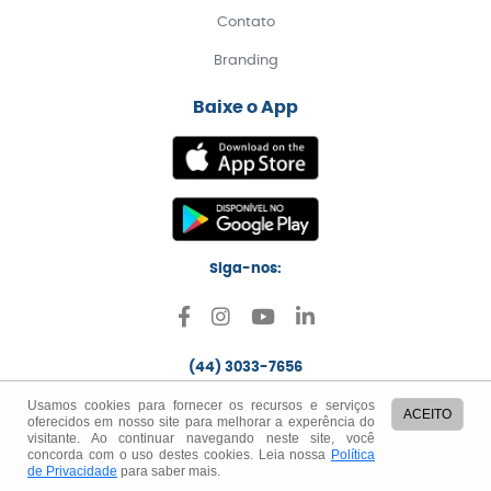
Contato
Branding
Baixe o App
Siga-nos:
(44) 3033-7656
Usamos cookies para fornecer os recursos e serviços
ACEITO
oferecidos em nosso site para melhorar a experência do
Status do sistema
API para Desenvolvedores
Segurança
visitante. Ao continuar navegando neste site, você
concorda com o uso destes cookies. Leia nossa
Política
Políticas e termos
de Privacidade
para saber mais.